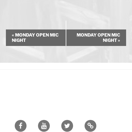
E
«
MONDAY OPEN MIC
MONDAY OPEN MIC
v
NIGHT
NIGHT
»
e
n
t
N
a
v
i
g
a
t
i
Facebook
Youtube
Twitter
o