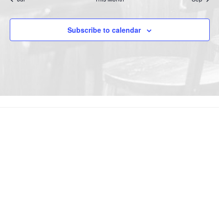
t
o
s
n
Subscribe to calendar