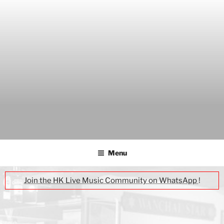
Skip
to
content
THE WANCH
Hong Kong's Live Music Club
Menu
Join the HK Live Music Community on WhatsApp
!