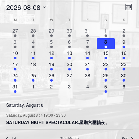
Events
2026-08-08
V
E
M
v
i
o
S
M
MONDAY
T
TUESDAY
W
WEDNESDAY
T
THURSDAY
F
FRIDAY
S
SATURDAY
S
SUNDAY
C
n
e
e
e
t
a
n
2
2
2
2
2
1
1
27
28
29
30
31
1
2
l
w
h
t
e
e
e
e
e
e
e
l
e
s
2
2
2
2
2
1
1
3
4
5
6
7
8
9
v
v
v
v
v
v
v
V
c
e
e
e
e
e
e
e
e
N
e
1
e
1
e
1
e
1
e
1
1
e
1
e
10
11
12
13
14
15
16
i
t
n
v
v
v
v
v
v
v
a
n
e
n
e
n
e
n
e
n
e
e
n
e
n
e
d
1
e
0
e
1
e
1
e
1
e
1
e
1
e
17
18
19
20
21
22
23
d
v
t
v
t
v
t
v
t
v
t
v
v
t
v
t
a
w
e
n
e
n
e
n
e
n
e
n
e
n
e
n
a
s
e
1
s
e
1
s
e
1
s
e
0
s
e
0
e
1
e
1
24
25
26
27
28
29
30
t
i
s
v
t
v
t
v
t
v
t
v
t
v
t
v
t
r
n
e
n
e
n
e
n
e
n
e
n
e
n
e
e
N
g
e
1
s
e
s
0
e
s
0
e
s
0
e
s
0
e
1
e
0
31
1
2
3
4
5
6
t
v
t
v
t
v
t
v
t
v
t
v
t
v
o
.
a
a
n
e
n
e
n
e
n
e
n
e
n
e
n
e
e
e
e
e
e
e
e
f
v
t
v
t
v
t
v
t
v
t
v
t
v
t
v
t
n
n
n
n
n
n
n
Saturday, August 8
i
E
e
s
e
e
e
e
e
e
i
t
t
t
t
t
t
t
g
Saturday, August 8 @ 19:00
-
23:30
n
n
n
n
n
n
n
v
o
s
s
SATURDAY NIGHT SPECTACULAR.星期六壓軸夜。
a
t
t
t
t
t
t
t
e
n
t
s
s
s
s
s
n
i
Jul
This Month
Sep