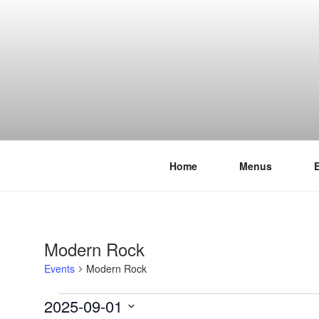
Skip
to
content
Home
Menus
THE WANC
Hong Kong's Live Music Club
Modern Rock
Events
Modern Rock
Events
2025-09-01